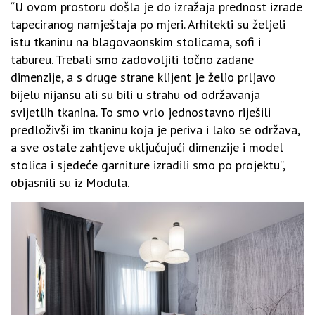
“U ovom prostoru došla je do izražaja prednost izrade
tapeciranog namještaja po mjeri. Arhitekti su željeli
istu tkaninu na blagovaonskim stolicama, sofi i
tabureu. Trebali smo zadovoljiti točno zadane
dimenzije, a s druge strane klijent je želio prljavo
bijelu nijansu ali su bili u strahu od održavanja
svijetlih tkanina. To smo vrlo jednostavno riješili
predloživši im tkaninu koja je periva i lako se održava,
a sve ostale zahtjeve uključujući dimenzije i model
stolica i sjedeće garniture izradili smo po projektu”,
objasnili su iz Modula.