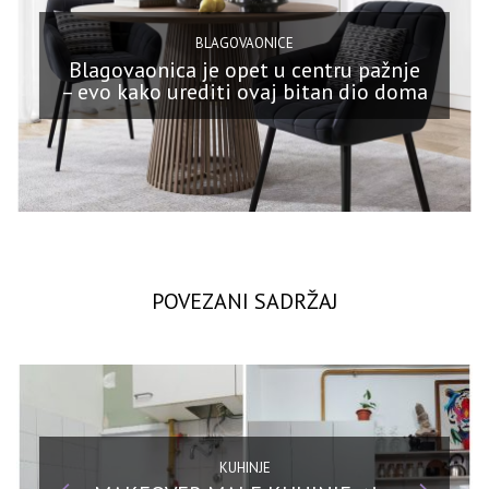
BLAGOVAONICE
Blagovaonica je opet u centru pažnje
– evo kako urediti ovaj bitan dio doma
POVEZANI SADRŽAJ
KUHINJE