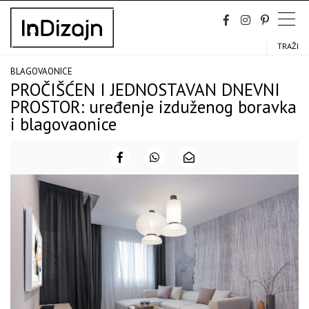
Skip
to
content
TRAŽI
BLAGOVAONICE
PROČIŠĆEN I JEDNOSTAVAN DNEVNI
PROSTOR: uređenje izduženog boravka
i blagovaonice