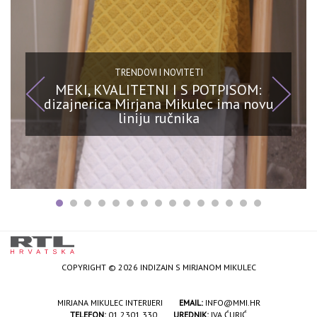
TRENDOVI I NOVITETI
MEKI, KVALITETNI I S POTPISOM:
dizajnerica Mirjana Mikulec ima novu
liniju ručnika
COPYRIGHT © 2026 INDIZAJN S MIRJANOM MIKULEC
MIRJANA MIKULEC INTERIJERI
EMAIL:
INFO@MMI.HR
TELEFON:
01 2301 330
UREDNIK:
IVA ĆURIĆ