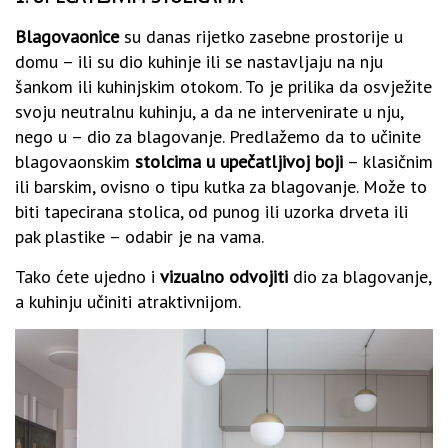
Blagovaonice
su danas rijetko zasebne prostorije u
domu – ili su dio kuhinje ili se nastavljaju na nju
šankom ili kuhinjskim otokom. To je prilika da osvježite
svoju neutralnu kuhinju, a da ne intervenirate u nju,
nego u – dio za blagovanje. Predlažemo da to učinite
blagovaonskim
stolcima u upečatljivoj boji
– klasičnim
ili barskim, ovisno o tipu kutka za blagovanje. Može to
biti tapecirana stolica, od punog ili uzorka drveta ili
pak plastike – odabir je na vama.
Tako ćete ujedno i
vizualno odvojiti
dio za blagovanje,
a kuhinju učiniti atraktivnijom.