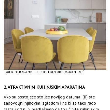
PROJEKT: MIRJANA MIKULEC INTERIJERI / FOTO: DARKO MIHALIĆ
2. ATRAKTIVNIM KUHINJSKIM APARATIMA
Ako su postojeće stolice novijeg datuma i(li) ste
zadovoljni njihovim izgledom i ne bi se tako rado
rastali od njih, predlažemo da to učinite kuhinjskim