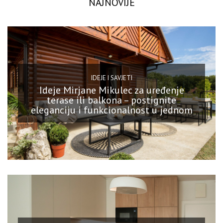
NAJNOVIJE
IDEJE I SAVJETI
Ideje Mirjane Mikulec za uređenje
terase ili balkona – postignite
eleganciju i funkcionalnost u jednom