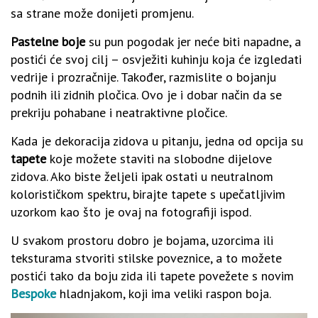
sa strane može donijeti promjenu.
Pastelne boje
su pun pogodak jer neće biti napadne, a
postići će svoj cilj – osvježiti kuhinju koja će izgledati
vedrije i prozračnije. Također, razmislite o bojanju
podnih ili zidnih pločica. Ovo je i dobar način da se
prekriju pohabane i neatraktivne pločice.
Kada je dekoracija zidova u pitanju, jedna od opcija su
tapete
koje možete staviti na slobodne dijelove
zidova. Ako biste željeli ipak ostati u neutralnom
kolorističkom spektru, birajte tapete s upečatljivim
uzorkom kao što je ovaj na fotografiji ispod.
U svakom prostoru dobro je bojama, uzorcima ili
teksturama stvoriti stilske poveznice, a to možete
postići tako da boju zida ili tapete povežete s novim
Bespoke
hladnjakom, koji ima veliki raspon boja.