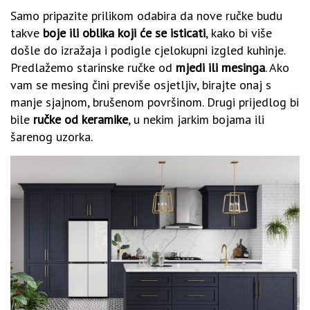
Samo pripazite prilikom odabira da nove ručke budu
takve
boje ili oblika koji će se isticati
, kako bi više
došle do izražaja i podigle cjelokupni izgled kuhinje.
Predlažemo starinske ručke od
mjedi ili mesinga
. Ako
vam se mesing čini previše osjetljiv, birajte onaj s
manje sjajnom, brušenom površinom. Drugi prijedlog bi
bile
ručke od keramike
, u nekim jarkim bojama ili
šarenog uzorka.