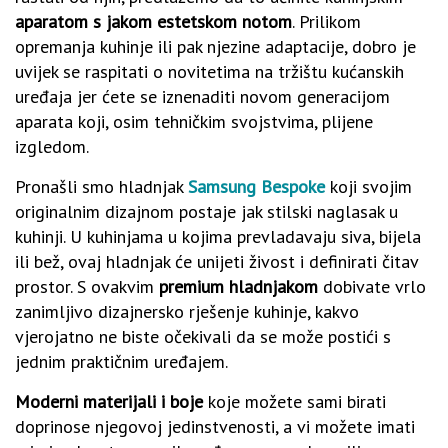
aparatom s jakom estetskom notom
. Prilikom
opremanja kuhinje ili pak njezine adaptacije, dobro je
uvijek se raspitati o novitetima na tržištu kućanskih
uređaja jer ćete se iznenaditi novom generacijom
aparata koji, osim tehničkim svojstvima, plijene
izgledom.
Pronašli smo hladnjak
Samsung Bespoke
koji svojim
originalnim dizajnom postaje jak stilski naglasak u
kuhinji. U kuhinjama u kojima prevladavaju siva, bijela
ili bež, ovaj hladnjak će unijeti živost i definirati čitav
prostor. S ovakvim
premium hladnjakom
dobivate vrlo
zanimljivo dizajnersko rješenje kuhinje, kakvo
vjerojatno ne biste očekivali da se može postići s
jednim praktičnim uređajem.
Moderni materijali i boje
koje možete sami birati
doprinose njegovoj jedinstvenosti, a vi možete imati