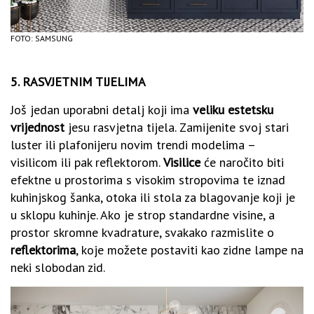
FOTO: SAMSUNG
5. RASVJETNIM TIJELIMA
Još jedan uporabni detalj koji ima
veliku estetsku
vrijednost
jesu rasvjetna tijela. Zamijenite svoj stari
luster ili plafonijeru novim trendi modelima –
visilicom ili pak reflektorom.
Visilice
će naročito biti
efektne u prostorima s visokim stropovima te iznad
kuhinjskog šanka, otoka ili stola za blagovanje koji je
u sklopu kuhinje. Ako je strop standardne visine, a
prostor skromne kvadrature, svakako razmislite o
reflektorima
, koje možete postaviti kao zidne lampe na
neki slobodan zid.