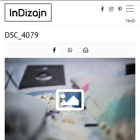
Skip
to
content
TRAŽI
DSC_4079