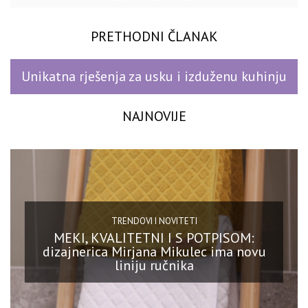
PRETHODNI ČLANAK
Unikatna rješenja za usku i izduženu kuhinju
NAJNOVIJE
TRENDOVI I NOVITETI
MEKI, KVALITETNI I S POTPISOM:
dizajnerica Mirjana Mikulec ima novu
liniju ručnika