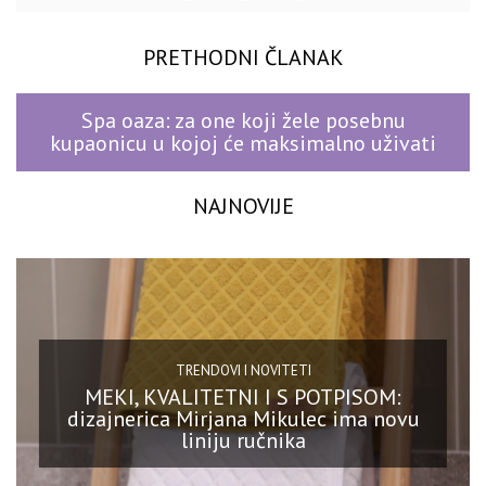
PRETHODNI ČLANAK
Spa oaza: za one koji žele posebnu
kupaonicu u kojoj će maksimalno uživati
NAJNOVIJE
TRENDOVI I NOVITETI
MEKI, KVALITETNI I S POTPISOM:
dizajnerica Mirjana Mikulec ima novu
liniju ručnika