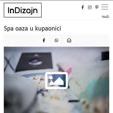
Skip
to
content
TRAŽI
Spa oaza u kupaonici