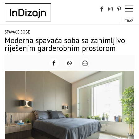
Skip
to
content
TRAŽI
SPAVAĆE SOBE
Moderna spavaća soba sa zanimljivo
riješenim garderobnim prostorom