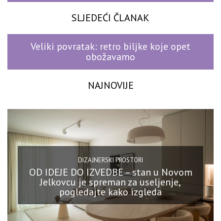
SLJEDEĆI ČLANAK
Veliki povratak: retro biljke koje opet
obožavamo
NAJNOVIJE
DIZAJNERSKI PROSTORI
OD IDEJE DO IZVEDBE – stan u Novom
Jelkovcu je spreman za useljenje,
pogledajte kako izgleda