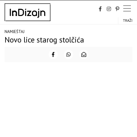
Skip
to
content
TRAŽI
NAMJEŠTAJ
Novo lice starog stolčića