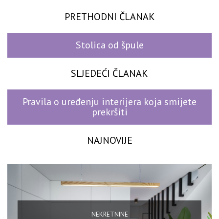
PRETHODNI ČLANAK
Stolica od špule
SLJEDEĆI ČLANAK
Pravila o uređenju interijera koja smijete
prekršiti
NAJNOVIJE
NEKRETNINE