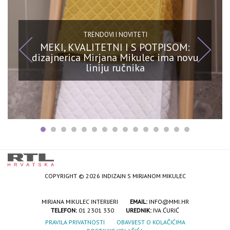
TRENDOVI I NOVITETI
MEKI, KVALITETNI I S POTPISOM:
dizajnerica Mirjana Mikulec ima novu
liniju ručnika
COPYRIGHT © 2026 INDIZAJN S MIRJANOM MIKULEC
MIRJANA MIKULEC INTERIJERI
EMAIL:
INFO@MMI.HR
TELEFON:
01 2301 330
UREDNIK:
IVA ĆURIĆ
PRAVILA PRIVATNOSTI
OBAVIJEST O KOLAČIĆIMA