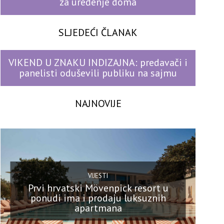
za uređenje doma
SLJEDEĆI ČLANAK
VIKEND U ZNAKU INDIZAJNA: predavači i
panelisti oduševili publiku na sajmu
NAJNOVIJE
VIJESTI
Prvi hrvatski Mövenpick resort u
ponudi ima i prodaju luksuznih
apartmana