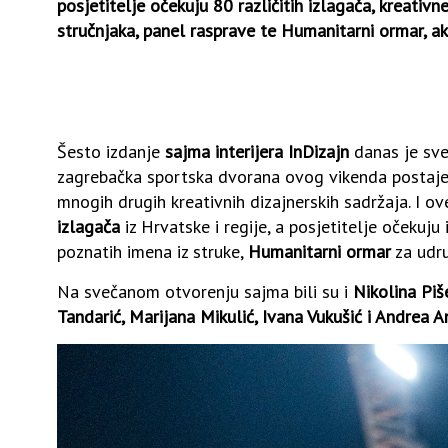
posjetitelje očekuju
80 različitih izlagača, kreativ
stručnjaka, panel rasprave te Humanitarni ormar, ak
Šesto izdanje
sajma interijera InDizajn
danas je sve
zagrebačka sportska dvorana ovog vikenda postaje do
mnogih drugih kreativnih dizajnerskih sadržaja. I o
izlagača
iz Hrvatske i regije, a posjetitelje očekuju 
poznatih imena iz struke,
Humanitarni ormar
za udru
Na svečanom otvorenju sajma bili su i
Nikolina Piše
Tandarić, Marijana Mikulić, Ivana Vukušić i Andrea A