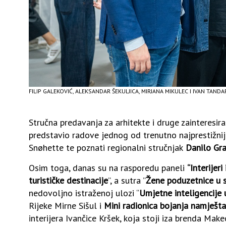
FILIP GALEKOVIĆ, ALEKSANDAR ŠEKULJICA, MIRJANA MIKULEC I IVAN TANDA
Stručna predavanja za arhitekte i druge zainteresir
predstavio radove jednog od trenutno najprestižniji
Snøhette te poznati regionalni stručnjak
Danilo Gr
Osim toga, danas su na rasporedu paneli
“Interijer
turističke destinacije
”, a sutra ”
Žene poduzetnice u s
nedovoljno istraženoj ulozi “
Umjetne inteligencije
Rijeke Mirne Sišul i
Mini radionica bojanja namješta
interijera Ivančice Kršek, koja stoji iza brenda Make