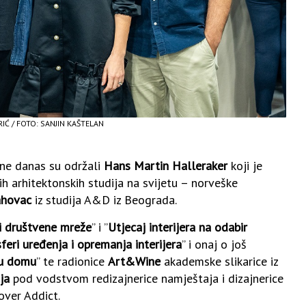
RIĆ / FOTO: SANJIN KAŠTELAN
ane danas su održali
Hans Martin Halleraker
koji je
h arhitektonskih studija na svijetu – norveške
ahovac
iz studija A&D iz Beograda.
i i društvene mreže
” i ”
Utjecaj interijera na odabir
feri uređenja i opremanja interijera
” i onaj o još
 u domu
” te radionice
Art&Wine
akademske slikarice iz
ja
pod vodstvom redizajnerice namještaja i dizajnerice
over Addict.