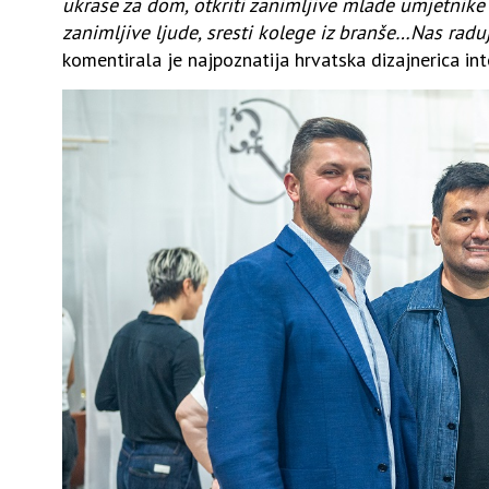
ukrase za dom, otkriti zanimljive mlade umjetnike i
zanimljive ljude, sresti kolege iz branše…Nas radu
komentirala je najpoznatija hrvatska dizajnerica int