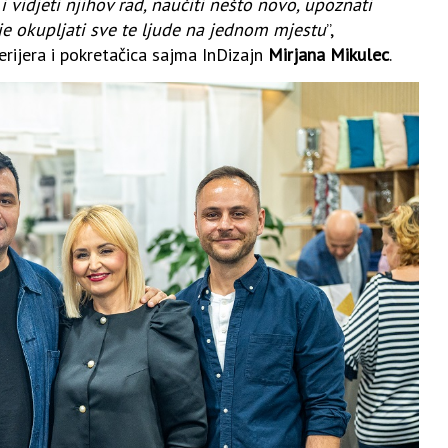
 vidjeti njihov rad, naučiti nešto novo, upoznati
je okupljati sve te ljude na jednom mjestu
”,
erijera i pokretačica sajma InDizajn
Mirjana Mikulec
.