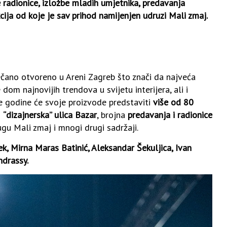
ne radionice, izložbe mladih umjetnika, predavanja
cija od koje je sav prihod namijenjen udruzi Mali zmaj.
čano otvoreno u Areni Zagreb što znači da najveća
m najnovijih trendova u svijetu interijera, ali i
ve godine će svoje proizvode predstaviti
više od 80
i
“dizajnerska” ulica Bazar
, brojna
predavanja i radionice
gu Mali zmaj i mnogi drugi sadržaji.
k, Mirna Maras Batinić, Aleksandar Šekuljica, Ivan
ndrassy.