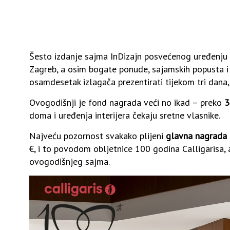
Šesto izdanje sajma InDizajn posvećenog uređenju i
Zagreb, a osim bogate ponude, sajamskih popusta i ra
osamdesetak izlagača prezentirati tijekom tri dana, 
Ovogodišnji je fond nagrada veći no ikad – preko
3
doma i uređenja interijera čekaju sretne vlasnike.
Najveću pozornost svakako plijeni
glavna nagrada
€, i to povodom obljetnice 100 godina Calligarisa, a k
ovogodišnjeg sajma.