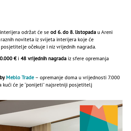
nterijera održat će se
od 6. do 8. listopada
u Areni
znih noviteta iz svijeta interijera koje će
posjetitelje očekuje i niz vrijednih nagrada.
0.000 €
i
48 vrijednih nagrada
iz sfere opremanja
 by
Meblo Trade
– opremanje doma u vrijednosti 7.000
ući će je “ponijeti” najsretniji posjetitelj