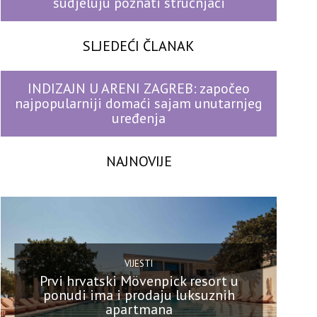
sudjeluju poznati stručnjaci
SLJEDEĆI ČLANAK
INDIZAJN U ARENI ZAGREB: započeo
najpopularniji domaći sajam unutarnjeg
uređenja
NAJNOVIJE
VIJESTI
Prvi hrvatski Mövenpick resort u
ponudi ima i prodaju luksuznih
apartmana