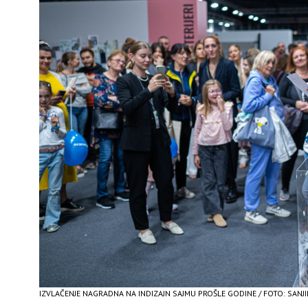
IZVLAČENJE NAGRADNA NA INDIZAJN SAJMU PROŠLE GODINE / FOTO: SANJ