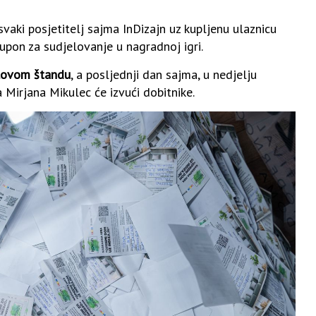
vaki posjetitelj sajma InDizajn uz kupljenu ulaznicu
kupon za sudjelovanje u nagradnoj igri.
eblovom štandu
, a posljednji dan sajma, u nedjelju
a Mirjana Mikulec će izvući dobitnike.