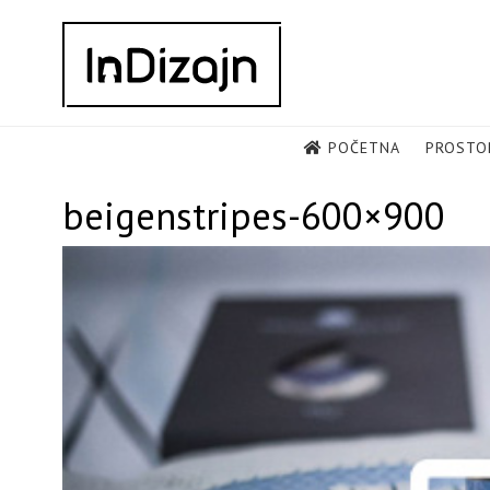
Skip
to
content
POČETNA
PROSTO
beigenstripes-600×900