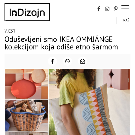
Skip
to
content
TRAŽI
VIJESTI
Oduševljeni smo IKEA OMMJÄNGE
kolekcijom koja odiše etno šarmom