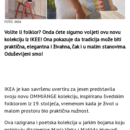
FOTO: IKEA
Volite li folklor? Onda ćete sigurno voljeti ovu novu
kolekciju iz IKEE! Ona pokazuje da tradicija može biti
praktična, elegantna i živahna, čak i u malim stanovima.
Oduševljeni smo!
IKEA je kao savršenu uvertiru za jesen predstavila
svoju novu OMMJÄNGE kolekciju, inspiriranu švedskim
folklorom iz 19. stoljeća, vremenom kada je život u
malom prostoru bio praktična nužnost.
Ova razigrana i poetska kolekcija u jarkim bojama koju
potpisuju dizajnerice Maria Vinka i Matilda Hunyadi