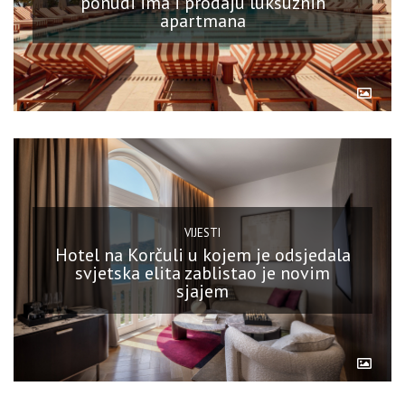
ponudi ima i prodaju luksuznih
apartmana
VIJESTI
Hotel na Korčuli u kojem je odsjedala
svjetska elita zablistao je novim
sjajem