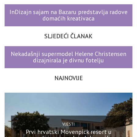
InDizajn sajam na Bazaru predstavlja radove
domaćih kreativaca
SLJEDEĆI ČLANAK
Nekadašnji supermodel Helene Christensen
dizajnirala je divnu fotelju
NAJNOVIJE
VIJESTI
Prvi hrvatski Mövenpick resort u