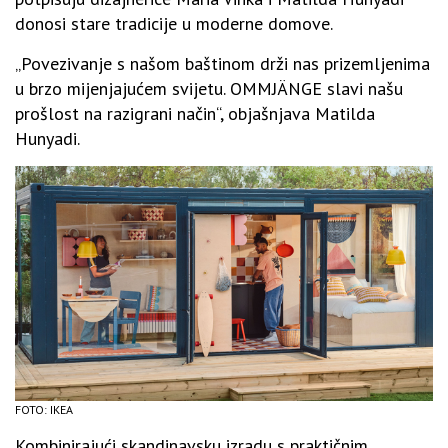
donosi stare tradicije u moderne domove.
„Povezivanje s našom baštinom drži nas prizemljenima
u brzo mijenjajućem svijetu. OMMJÄNGE slavi našu
prošlost na razigrani način“, objašnjava Matilda
Hunyadi.
FOTO: IKEA
Kombinirajući skandinavsku izradu s praktičnim