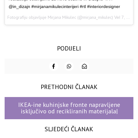
@in_dizajn #mirjanamikulecinterijeri #rtl #interiordesigner
Fotografiju objavljuje Mirjana Mikulec (@mirjana_mikulec)
Vel 7, 2017 u 1:49 PST
PODIJELI
PRETHODNI ČLANAK
IKEA-ine kuhinjske fronte napravljene
isključivo od recikliranih materijala|
SLJEDEĆI ČLANAK