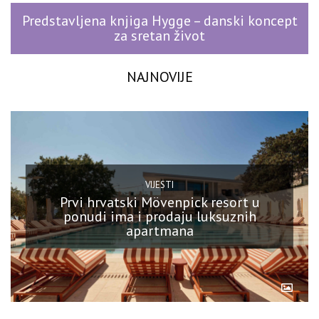
Predstavljena knjiga Hygge – danski koncept
za sretan život
NAJNOVIJE
VIJESTI
Prvi hrvatski Mövenpick resort u
ponudi ima i prodaju luksuznih
apartmana