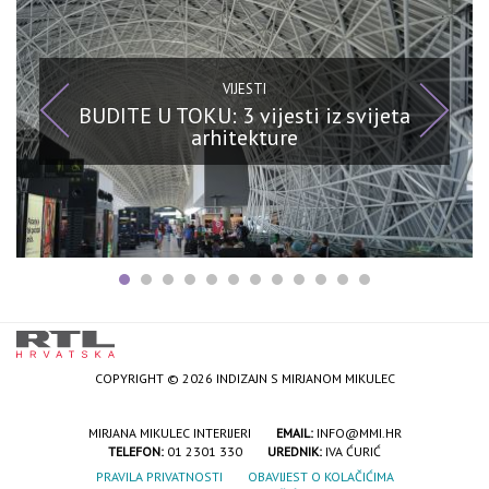
VIJESTI
BUDITE U TOKU: 3 vijesti iz svijeta
arhitekture
COPYRIGHT © 2026 INDIZAJN S MIRJANOM MIKULEC
MIRJANA MIKULEC INTERIJERI
EMAIL:
INFO@MMI.HR
TELEFON:
01 2301 330
UREDNIK:
IVA ĆURIĆ
PRAVILA PRIVATNOSTI
OBAVIJEST O KOLAČIĆIMA