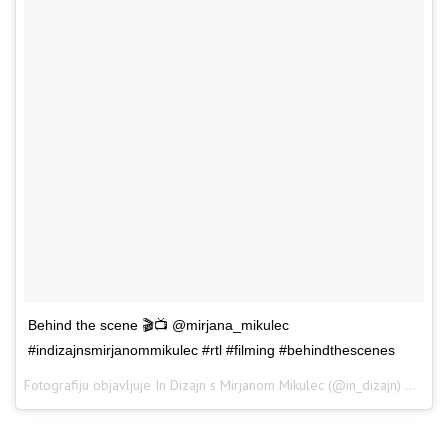
Behind the scene 🎬📺 @mirjana_mikulec
#indizajnsmirjanommikulec #rtl #filming #behindthescenes
Fotografiju objavljuje In Dizajn s Mirjanom Mikulec (@in_dizajn)
Sij 24