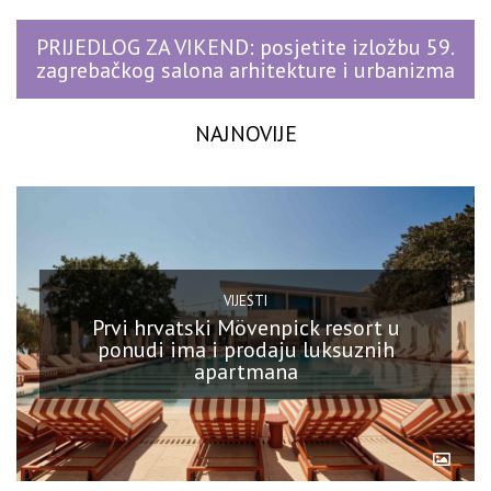
PRIJEDLOG ZA VIKEND: posjetite izložbu 59.
zagrebačkog salona arhitekture i urbanizma
NAJNOVIJE
VIJESTI
Prvi hrvatski Mövenpick resort u
ponudi ima i prodaju luksuznih
apartmana