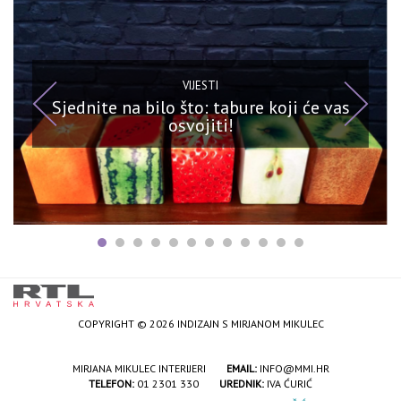
VIJESTI
Sjednite na bilo što: tabure koji će vas
osvojiti!
COPYRIGHT © 2026 INDIZAJN S MIRJANOM MIKULEC
MIRJANA MIKULEC INTERIJERI
EMAIL:
INFO@MMI.HR
TELEFON:
01 2301 330
UREDNIK:
IVA ĆURIĆ