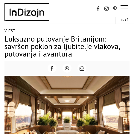
Skip
to
content
TRAŽI
VIJESTI
Luksuzno putovanje Britanijom:
savršen poklon za ljubitelje vlakova,
putovanja i avantura