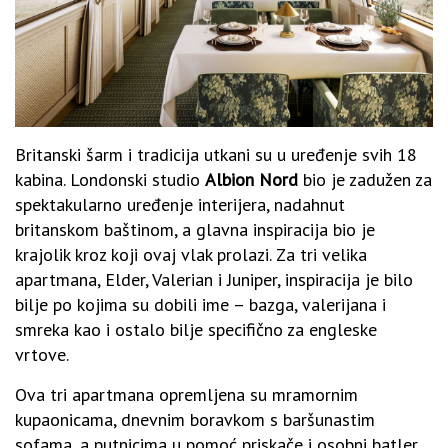
Britanski šarm i tradicija utkani su u uređenje svih 18
kabina. Londonski studio
Albion Nord
bio je zadužen za
spektakularno uređenje interijera, nadahnut
britanskom baštinom, a glavna inspiracija bio je
krajolik kroz koji ovaj vlak prolazi. Za tri velika
apartmana, Elder, Valerian i Juniper, inspiracija je bilo
bilje po kojima su dobili ime – bazga, valerijana i
smreka kao i ostalo bilje specifično za engleske
vrtove.
Ova tri apartmana opremljena su mramornim
kupaonicama, dnevnim boravkom s baršunastim
sofama, a putnicima u pomoć priskače i osobni batler.