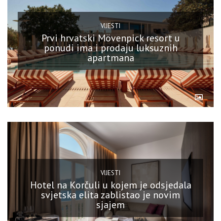
VIJESTI
Prvi hrvatski Mövenpick resort u
ponudi ima i prodaju luksuznih
apartmana
VIJESTI
Hotel na Korčuli u kojem je odsjedala
svjetska elita zablistao je novim
sjajem