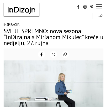
Skip
to
content
TRAŽI
INSPIRACIJA
SVE JE SPREMNO: nova sezona
“InDizajna s Mirjanom Mikulec” kreće u
nedjelju, 27. rujna