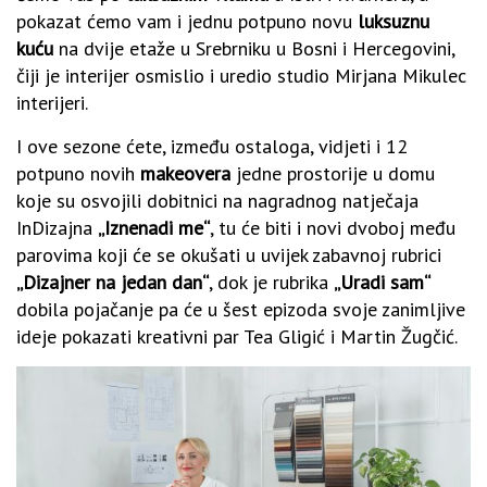
pokazat ćemo vam i jednu potpuno novu
luksuznu
kuću
na dvije etaže u Srebrniku u Bosni i Hercegovini,
čiji je interijer osmislio i uredio studio Mirjana Mikulec
interijeri.
I ove sezone ćete, između ostaloga, vidjeti i 12
potpuno novih
makeovera
jedne prostorije u domu
koje su osvojili dobitnici na nagradnog natječaja
InDizajna
„Iznenadi me“
, tu će biti i novi dvoboj među
parovima koji će se okušati u uvijek zabavnoj rubrici
„Dizajner na jedan dan“
, dok je rubrika
„Uradi sam“
dobila pojačanje pa će u šest epizoda svoje zanimljive
ideje pokazati kreativni par Tea Gligić i Martin Žugčić.