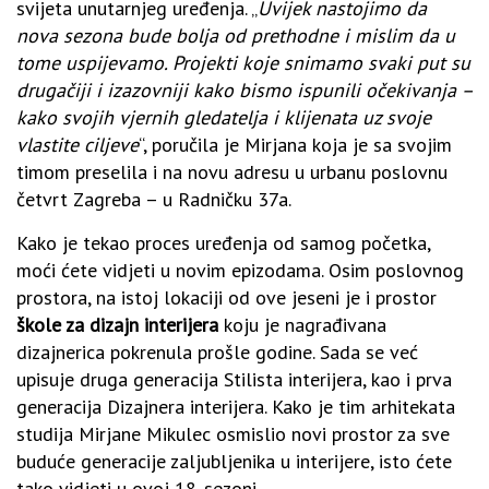
svijeta unutarnjeg uređenja. „
Uvijek nastojimo da
nova sezona bude bolja od prethodne i mislim da u
tome uspijevamo. Projekti koje snimamo svaki put su
drugačiji i izazovniji kako bismo ispunili očekivanja –
kako svojih vjernih gledatelja i klijenata uz svoje
vlastite ciljeve
“, poručila je Mirjana koja je sa svojim
timom preselila i na novu adresu u urbanu poslovnu
četvrt Zagreba – u Radničku 37a.
Kako je tekao proces uređenja od samog početka,
moći ćete vidjeti u novim epizodama. Osim poslovnog
prostora, na istoj lokaciji od ove jeseni je i prostor
škole za dizajn interijera
koju je nagrađivana
dizajnerica pokrenula prošle godine. Sada se već
upisuje druga generacija Stilista interijera, kao i prva
generacija Dizajnera interijera. Kako je tim arhitekata
studija Mirjane Mikulec osmislio novi prostor za sve
buduće generacije zaljubljenika u interijere, isto ćete
tako vidjeti u ovoj 18. sezoni.