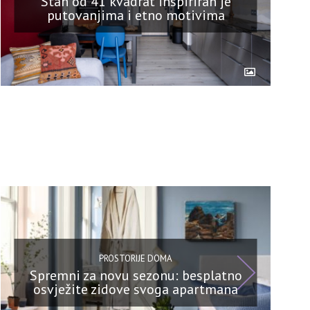
Stan od 41 kvadrat inspiriran je
putovanjima i etno motivima
PROSTORIJE DOMA
Spremni za novu sezonu: besplatno
osvježite zidove svoga apartmana