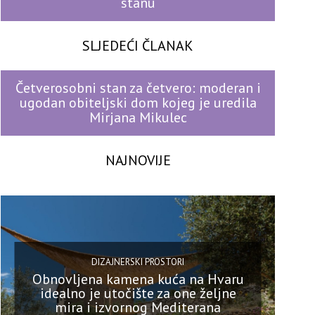
stanu
SLJEDEĆI ČLANAK
Četverosobni stan za četvero: moderan i
ugodan obiteljski dom kojeg je uredila
Mirjana Mikulec
NAJNOVIJE
DIZAJNERSKI PROSTORI
Obnovljena kamena kuća na Hvaru
idealno je utočište za one željne
mira i izvornog Mediterana