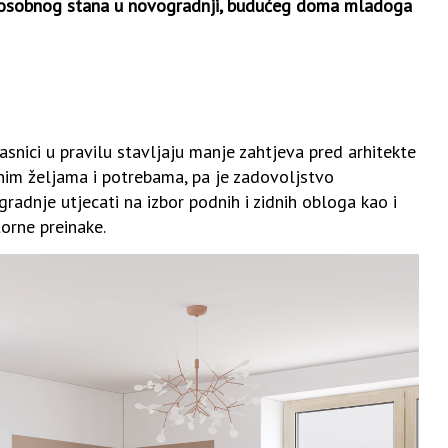
trosobnog stana u novogradnji, budućeg doma mladoga
asnici u pravilu stavljaju manje zahtjeva pred arhitekte
alnim željama i potrebama, pa je zadovoljstvo
adnje utjecati na izbor podnih i zidnih obloga kao i
torne preinake.