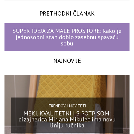
PRETHODNI ČLANAK
SUPER IDEJA ZA MALE PROSTORE: kako je
jednosobni stan dobio zasebnu spavaću
sobu
NAJNOVIJE
TRENDOVI I NOVITETI
MEKI, KVALITETNI I S POTPISOM:
dizajnerica Mirjana Mikulec ima novu
liniju ručnika