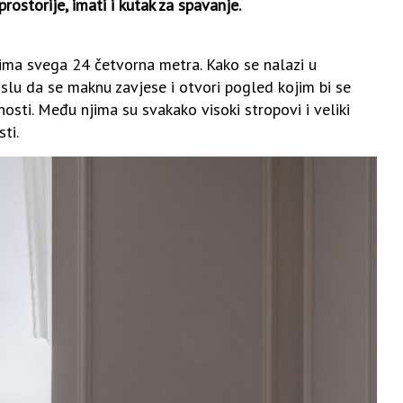
prostorije, imati i kutak za spavanje.
 ima svega 24 četvorna metra. Kako se nalazi u
islu da se maknu zavjese i otvori pogled kojim bi se
osti. Među njima su svakako visoki stropovi i veliki
ti.