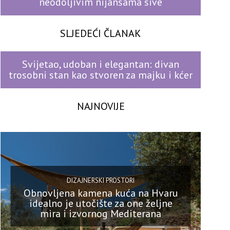
neodoljivim nijansama sive
SLJEDEĆI ČLANAK
Svijetao, udoban i elegantan: divan
trosobni stan kao stvoren za majku i kćer
NAJNOVIJE
DIZAJNERSKI PROSTORI
Obnovljena kamena kuća na Hvaru
idealno je utočište za one željne
mira i izvornog Mediterana