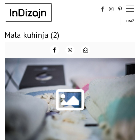
Skip
to
content
TRAŽI
Mala kuhinja (2)