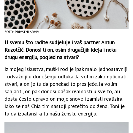
FOTO: PRIVATNI ARHIV
U svemu što radite sudjeluje i vaš partner Antun
Ruzolčić. Donosi li on, osim drugačijih ideja i neku
drugu energiju, pogled na stvari?
Iz mojeg iskustva, muški rod je ipak malo jednostavniji
i odvažniji u donošenju odluka. Ja volim zakomplicirati
stvari, a on je tu da ponekad to presiječe. Ja volim
sanjariti, on pak donosi dašak realnosti u sve to, ali
dosta često upravo on moje snove i zamisli realizira.
Iako se naš Chia tim sastoji pretežito od žena, Toni je
tu da izbalansira tu našu žensku energiju.