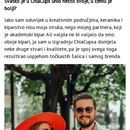
Svatko je u ChiaCups unio nešto svoje, u čemu je
bolji?
Iako sam oduvijek u kreativnim područjima, keramika i
kiparstvo nisu moja struka, nego mojeg partnera, koji
je akademski kipar. Ali valjda ne bi valjalo da smo
oboje kipari, ja sam u izgradnju ChiaCupsa donijela
neke druge stvari i kvalitete, pa je spoj svega toga
rezultirao uspjehom točkastih šalica i samog brenda.