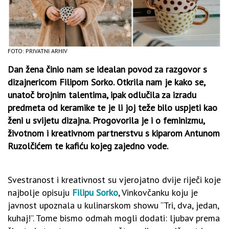
FOTO: PRIVATNI ARHIV
Dan žena činio nam se idealan povod za razgovor s
dizajnericom Filipom Sorko. Otkrila nam je kako se,
unatoč brojnim talentima, ipak odlučila za izradu
predmeta od keramike te je li joj teže bilo uspjeti kao
ženi u svijetu dizajna. Progovorila je i o feminizmu,
životnom i kreativnom partnerstvu s kiparom Antunom
Ruzolčićem te kafiću kojeg zajedno vode.
Svestranost i kreativnost su vjerojatno dvije riječi koje
najbolje opisuju
Filipu Sorko
, Vinkovčanku koju je
javnost upoznala u kulinarskom showu “Tri, dva, jedan,
kuhaj!”. Tome bismo odmah mogli dodati: ljubav prema