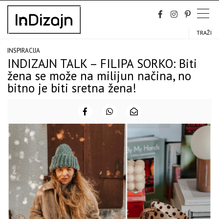
Skip
to
content
TRAŽI
INSPIRACIJA
INDIZAJN TALK – FILIPA SORKO: Biti
žena se može na milijun načina, no
bitno je biti sretna žena!