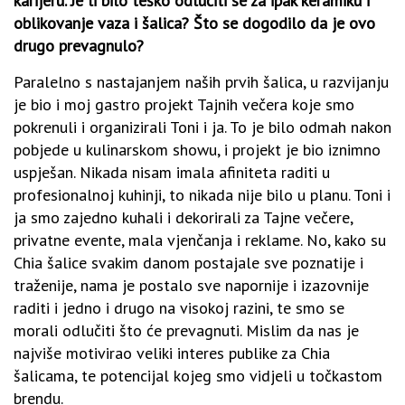
karijeru. Je li bilo teško odlučiti se za ipak keramiku i
oblikovanje vaza i šalica? Što se dogodilo da je ovo
drugo prevagnulo?
Paralelno s nastajanjem naših prvih šalica, u razvijanju
je bio i moj gastro projekt Tajnih večera koje smo
pokrenuli i organizirali Toni i ja. To je bilo odmah nakon
pobjede u kulinarskom showu, i projekt je bio iznimno
uspješan. Nikada nisam imala afiniteta raditi u
profesionalnoj kuhinji, to nikada nije bilo u planu. Toni i
ja smo zajedno kuhali i dekorirali za Tajne večere,
privatne evente, mala vjenčanja i reklame. No, kako su
Chia šalice svakim danom postajale sve poznatije i
traženije, nama je postalo sve napornije i izazovnije
raditi i jedno i drugo na visokoj razini, te smo se
morali odlučiti što će prevagnuti. Mislim da nas je
najviše motivirao veliki interes publike za Chia
šalicama, te potencijal kojeg smo vidjeli u točkastom
brendu.