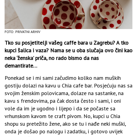
FOTO: PRIVATNI ARHIV
Tko su posjetitelji vašeg caffe bara u Zagrebu? A tko
kupci šalica i vaza? Nama se u oba slučaja ovo čini kao
neka ‘ženska’ priča, no rado bismo da nas
demantirate…
Ponekad se i mi sami začudimo koliko nam muških
gostiju dolazi na kavu u Chia cafe bar. Posjećuju nas sa
svojim ženskim polovicama, dolaze na sastanke, na
kavu s frendovima, pa čak dosta često i sami, i oni
vole da im je ugodno i lijepo i da se počaste sa
vrhunskom kavom te craft pivom. No, kupci u Chia
shopu su pretežito žene, ako se tu i nađe neki muški,
onda je došao po nalogu i zadatku, i gotovo uvijek