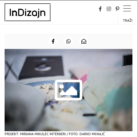
Skip
to
content
TRAŽI
PROJEKT: MIRJANA MIKULEC INTERIJERI / FOTO: DARKO MIHALIĆ